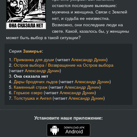
остаются последние выжившие:
мужчина и женщина. Связи с Землей
нет, и судьба ее неизвестна.
Возможно, они последние люди на
свете. Какой, казалось бы, у женщины
может быть выбор в такой ситуации?
Серия
Замирье
:
1.
Приманка для души
(читает
Александр Дунин
)
2.
Остров выбора / Возвращение на Остров выбора
(читает
Александр Дунин
)
3.
Она сказала нет
4.
Дары бродячих льдов
(читает
Александр Дунин
)
5.
Каменный страж
(читает
Александр Дунин
)
6.
Горькое озеро
(читает
Александр Дунин
)
7.
Толстушка и Ангел
(читает
Александр Дунин
)
Установите наше приложение: