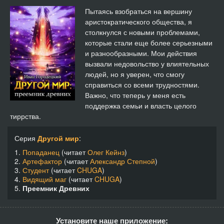
14-Преемник древних
29:10
Пытаясь взобраться на вершину
аристократического общества, я
15-Преемник древних
29:32
столкнулся с новыми проблемами,
которые стали еще более серьезными
16-Преемник древних
29:33
и разнообразными. Мои действия
вызвали недовольство у влиятельных
17-Преемник древних
30:16
людей, но я уверен, что смогу
справиться со всеми трудностями.
18-Преемник древних
29:55
Важно, что теперь у меня есть
поддержка семьи и власть целого
19-Преемник древних
14:24
тиррства.
Серия
Другой мир
:
1.
Попаданец
(читает
Олег Кейнз
)
2.
Артефактор
(читает
Александр Степной
)
3.
Студент
(читает
CHUGA
)
4.
Видящий маг
(читает
CHUGA
)
5.
Преемник Древних
Установите наше приложение: