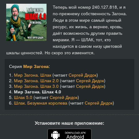
14
35:30
Теперь мой номер 240.127.818, и я
по-прежнему собственность Загона.
15
41:12
Люди в этом мире самый ценный
ресурс, их жизнь, а вернее, кровь,
16
37:56
даёт возможность другим править
мирами. Я — ШЛАК, тот, кто
17
45:16
находится в самом низу цветовой
шкалы ценностей. Но скоро это изменится.
18
26:44
Серия
Мир Загона
:
19
22:51
1.
Мир Загона. Шлак
(читает
Сергей Дидок
)
2.
Мир Загона. Шлак 2.0
(читает
Сергей Дидок
)
20
40:06
3.
Мир Загона. Шлак 3.0
(читает
Сергей Дидок
)
4.
Мир Загона. Шлак 4.0
5.
Шлак 5.0
(читает
Сергей Дидок
)
6.
Шлак. Безумная королева
(читает
Сергей Дидок
)
Установите наше приложение: