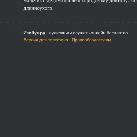
мальчик с дедом пошли к городскому доктору. Пон
длинноухого.
Изибук.ру
- аудиокниги слушать онлайн бесплатно
Версия для телефона
|
Правообладателям