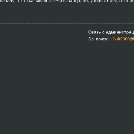
ачалу тот отказывался лечить зайца, но, узнав от деда его 
Связь с администрац
Эл. почта:
izibuk2000@