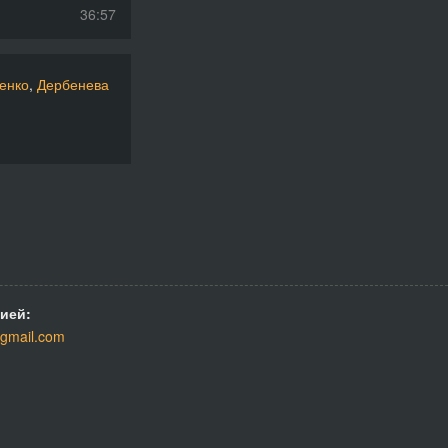
36:57
32:07
енко
,
Дербенева
40:00
47:07
54:01
31:56
32:13
33:52
ией:
33:06
gmail.com
33:18
40:44