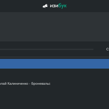
С
олай Калиниченко - Броневальс