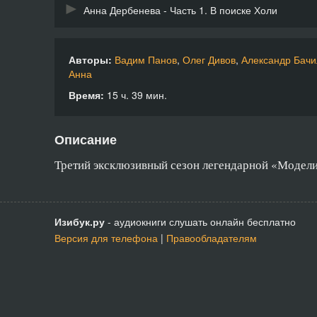
Анна Дербенева - Часть 1. В поиске Холи
Анна Дербенева - Часть 2. В поиске Холи
Авторы:
Вадим Панов
,
Олег Дивов
,
Александр Бачи
Вадим Панов - Часть 1. Сражаться
Анна
Время:
Вадим Панов - Часть 2. Сражаться
15 ч. 39 мин.
Всеволод Алферов - Тени карликов
Описание
Генри Каттнер - Тайна Кралица
Третий эксклюзивный сезон легендарной «Модели
Григорий Панченко - Часть 1. Дело о Баскервиле
Григорий Панченко - Часть 2. Дело о Баскервиле
Изибук.ру
- аудиокниги слушать онлайн бесплатно
Дмитрий Казаков - Часть 1. Охота на зайца
Версия для телефона
|
Правообладателям
Дмитрий Казаков - Часть 2. Охота на зайца
Майк Гелприн - Существо особенное