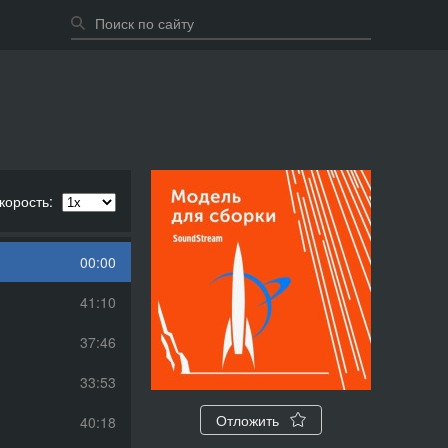
корость:
00:00
41:10
37:46
33:53
Отложить
40:18